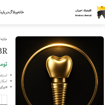
خانه
وبلاگ
درباره
گ
خانه
GBR با
توم
استفا
امکان
«برای