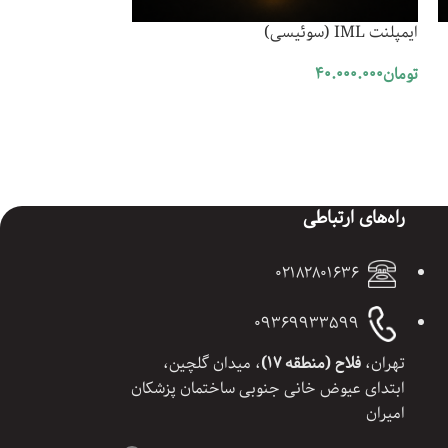
ایمپلنت IML (سوئیسی)
ایمپلنت snuc (کره‌ای)
تومان
40.000.000
تومان
30.000.000
افزودن به سبد خرید
افزودن به سبد خرید
راه‌های ارتباطی
02182801636
09369933599
تهران،
فلاح (منطقه 17)
، میدان گلچین،
ابتدای عیوض خانی جنوبی ساختمان پزشکان
امیران