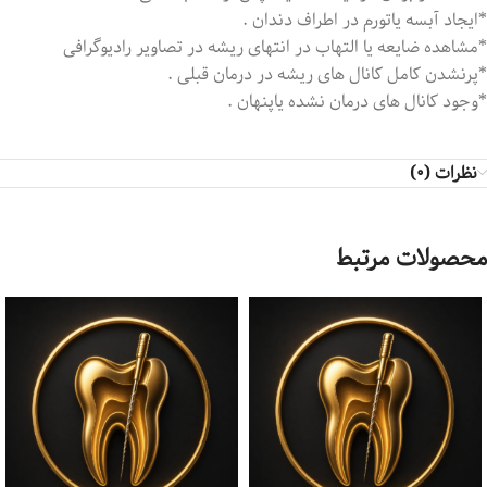
*ایجاد آبسه یاتورم در اطراف دندان .
*مشاهده ضایعه یا التهاب در انتهای ریشه در تصاویر رادیوگرافی
*پرنشدن کامل کانال های ریشه در درمان قبلی .
*وجود کانال های درمان نشده یاپنهان .
نظرات (0)
محصولات مرتبط