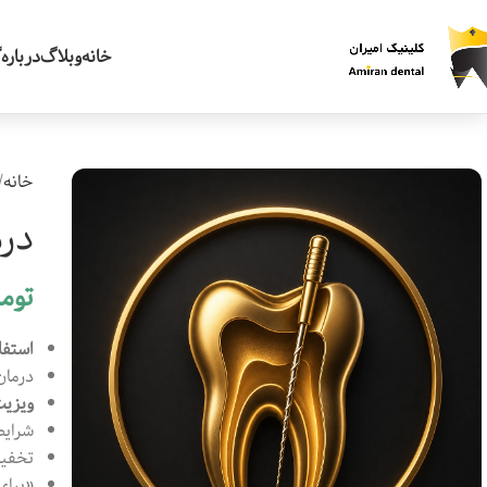
خانه
وبلاگ
درباره
گ
خانه
درم
توم
استفا
درمان
ویزیت
شرایط
تخفیف
«برای